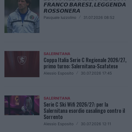
𝙁𝙍𝘼𝙉𝘾𝙊 𝘽𝘼𝙍𝙀𝙎𝙄, 𝙇𝙀𝙂𝙂𝙀𝙉𝘿𝘼
𝙍𝙊𝙎𝙎𝙊𝙉𝙀𝙍𝘼
Pasquale Iuzzolino
/
31.07.2026 08:52
SALERNITANA
Coppa Italia Serie C Regionale 2026/27,
primo turno: Salernitana-Scafatese
Alessio Esposito
/
30.07.2026 17:45
SALERNITANA
Serie C Ski Wifi 2026/27: per la
Salernitana esordio casalingo contro il
Sorrento
Alessio Esposito
/
30.07.2026 12:11