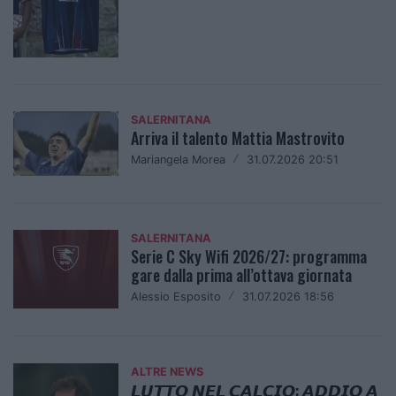
SALERNITANA
Arriva il talento Mattia Mastrovito
Mariangela Morea
/
31.07.2026 20:51
SALERNITANA
Serie C Sky Wifi 2026/27: programma
gare dalla prima all’ottava giornata
Alessio Esposito
/
31.07.2026 18:56
ALTRE NEWS
𝙇𝙐𝙏𝙏𝙊 𝙉𝙀𝙇 𝘾𝘼𝙇𝘾𝙄𝙊: 𝘼𝘿𝘿𝙄𝙊 𝘼