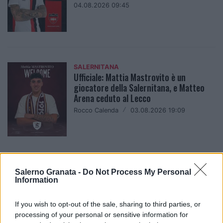
04.08.2026 09:45
SALERNITANA
Ufficiale: Mattia Mastrovito è un
giocatore della Salernitana, e Matteo
Arena ceduto al Lecco
Rocco Calenda
/
03.08.2026 19:09
LONGOBARDA SALERNO A.S.D.
Salerno Granata -
Do Not Process My Personal
La Longobarda ospite del Foggia
Information
Christian Verderame
/
03.08.2026 15:55
If you wish to opt-out of the sale, sharing to third parties, or
processing of your personal or sensitive information for