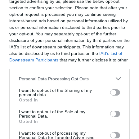
targeted advertising by us, please use the below opt-out
section to confirm your selection. Please note that after your
opt-out request is processed you may continue seeing
interest-based ads based on personal information utilized by
us or personal information disclosed to third parties prior to
your opt-out. You may separately opt-out of the further
SALERNITANA
disclosure of your personal information by third parties on the
UFFICIALE: Jonas Heinz è un giocatore
IAB’s list of downstream participants. This information may
della Salernitana
also be disclosed by us to third parties on the
IAB’s List of
Alessio Esposito
/
03.08.2026 13:09
Downstream Participants
that may further disclose it to other
third parties.
Personal Data Processing Opt Outs
I want to opt-out of the Sharing of my
personal data.
Opted In
CALCIOMERCATO
UFFICIALE: Francesco Corriere alla Real
I want to opt-out of the Sale of my
Aversa 1925 a titolo temporaneo
Personal Data.
Opted In
Alessio Esposito
/
03.08.2026 09:21
I want to opt-out of processing my
Personal Data for Targeted Advertising.