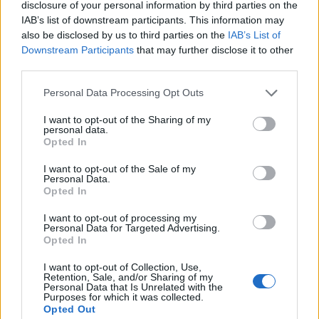
disclosure of your personal information by third parties on the
IAB’s list of downstream participants. This information may
also be disclosed by us to third parties on the
IAB’s List of
CALCIOMERCATO
Salernitana, Faggiano cala il tris:
Downstream Participants
that may further disclose it to other
Mastrovito, Zoia e Heinz. Foggia
third parties.
sorpassa il Lecco per Quirini, torna
calda la pista Capuano
Personal Data Processing Opt Outs
01.08.2026 20:03
I want to opt-out of the Sharing of my
personal data.
Opted In
I want to opt-out of the Sale of my
SALERNITANA
Personal Data.
Salernitana e Givova presentano il
Opted In
nuovo third kit 2026/27
I want to opt-out of processing my
Alessio Esposito
/
01.08.2026 12:09
Personal Data for Targeted Advertising.
Opted In
I want to opt-out of Collection, Use,
Retention, Sale, and/or Sharing of my
Personal Data that Is Unrelated with the
Purposes for which it was collected.
Opted Out