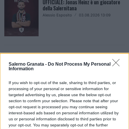
UFFICIALE: Jonas Heinz è un giocatore
della Salernitana
Alessio Esposito
/
03.08.2026 13:09
CALCIOMERCATO
UFFICIALE: Francesco Corriere alla Real
Salerno Granata -
Do Not Process My Personal
Aversa 1925 a titolo temporaneo
Information
Alessio Esposito
/
03.08.2026 09:21
If you wish to opt-out of the sale, sharing to third parties, or
processing of your personal or sensitive information for
targeted advertising by us, please use the below opt-out
SALERNITANA
section to confirm your selection. Please note that after your
Ritiro precampionato 2026, i convocati
opt-out request is processed you may continue seeing
per la seconda fase
interest-based ads based on personal information utilized by
us or personal information disclosed to third parties prior to
Alessio Esposito
/
02.08.2026 17:40
your opt-out. You may separately opt-out of the further