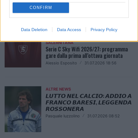
SALERNITANA
Arriva il talento Mattia Mastrovito
CONFIRM
Mariangela Morea
/
31.07.2026 20:51
Data Deletion
Data Access
Privacy Policy
SALERNITANA
Serie C Sky Wifi 2026/27: programma
gare dalla prima all’ottava giornata
Alessio Esposito
/
31.07.2026 18:56
ALTRE NEWS
𝙇𝙐𝙏𝙏𝙊 𝙉𝙀𝙇 𝘾𝘼𝙇𝘾𝙄𝙊: 𝘼𝘿𝘿𝙄𝙊 𝘼
𝙁𝙍𝘼𝙉𝘾𝙊 𝘽𝘼𝙍𝙀𝙎𝙄, 𝙇𝙀𝙂𝙂𝙀𝙉𝘿𝘼
𝙍𝙊𝙎𝙎𝙊𝙉𝙀𝙍𝘼
Pasquale Iuzzolino
/
31.07.2026 08:52