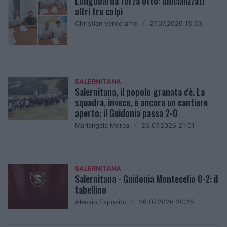
Longobarda forza otto: ufficializzati
altri tre colpi
Christian Verderame
/
27.07.2026 15:53
SALERNITANA
Salernitana, il popolo granata c'è. La
squadra, invece, è ancora un cantiere
aperto: il Guidonia passa 2-0
Mariangela Morea
/
26.07.2026 21:01
SALERNITANA
Salernitana - Guidonia Montecelio 0-2: il
tabellino
Alessio Esposito
/
26.07.2026 20:25