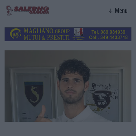
Menu
↓