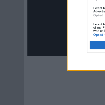
I want 
Advertis
Opted 
I want t
of my P
was col
Opted 