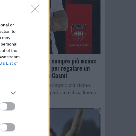
sonal or
ection to
ou may
 personal
out of the
 downstream
Salernitana, D’Ursi sempre più vicino:
B’s List of
Faggiano accelera per regalare un
altro attaccante a Cosmi
Salernitana, D’Ursi sempre più vicino:
Starita al Sorrento può dare il via libera
all’operazione