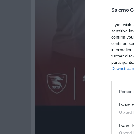
Salerno G
If you wish 
sensitive in
confirm you
continue se
information 
further disc
participants
Downstream 
Persona
I want t
Opted 
I want t
Opted 