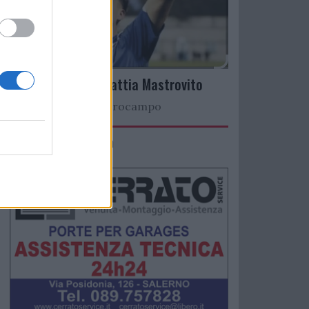
Arriva il talento Mattia Mastrovito
Nuovo colpo a centrocampo
IMACO Promosolution