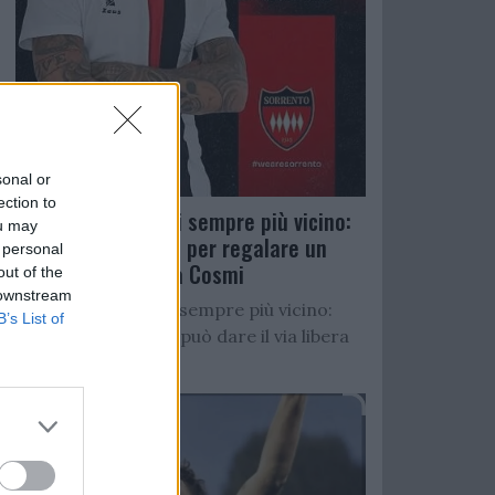
sonal or
ection to
Salernitana, D’Ursi sempre più vicino:
ou may
Faggiano accelera per regalare un
 personal
altro attaccante a Cosmi
out of the
 downstream
Salernitana, D’Ursi sempre più vicino:
B’s List of
Starita al Sorrento può dare il via libera
all’operazione