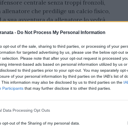
ifensore centrale senza troppi fronzoli,
 allenatore che predilige un calcio fisico,
 La sua avventura da allenatore lo vedrà
Salernitana, segnando un nuovo capitolo
ranata -
Do Not Process My Personal Information
to opt-out of the sale, sharing to third parties, or processing of your per
re
formation for targeted advertising by us, please use the below opt-out s
r selection. Please note that after your opt-out request is processed y
eing interest-based ads based on personal information utilized by us or
disclosed to third parties prior to your opt-out. You may separately opt-
 affidabilità, ricordato per la sua solidità
losure of your personal information by third parties on the IAB’s list of
sionali incursioni sotto porta. Durante la
. This information may also be disclosed by us to third parties on the
IA
Participants
that may further disclose it to other third parties.
to notare per la sua abilità in zona gol,
i come la vittoria contro la Lazio
vo contro il Verona nel 1999. La sua ultima
l Data Processing Opt Outs
ra risale al novembre 2007, quando
o opt-out of the Sharing of my personal data.
na sfida vinta dall’Atalanta.