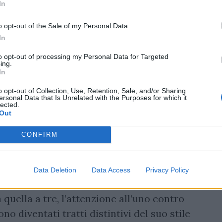
In
natore
o opt-out of the Sale of my Personal Data.
In
to opt-out of processing my Personal Data for Targeted
al chiodo, ha intrapreso con
ing.
In
atore, cercando di emulare e, per certi
ispirato durante la sua carriera da
o opt-out of Collection, Use, Retention, Sale, and/or Sharing
ersonal Data that Is Unrelated with the Purposes for which it
no Mondonico a Torino, ha imparato le basi
lected.
Out
a la sua evoluzione come tecnico ha visto
gioco offensivo e aggressivo.
CONFIRM
Data Deletion
Data Access
Privacy Policy
 quella a tre, l’attenzione all’uno contro
no diventati tratti distintivi del suo stile