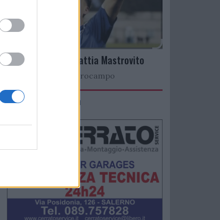
Arriva il talento Mattia Mastrovito
Nuovo colpo a centrocampo
IMACO Promosolution