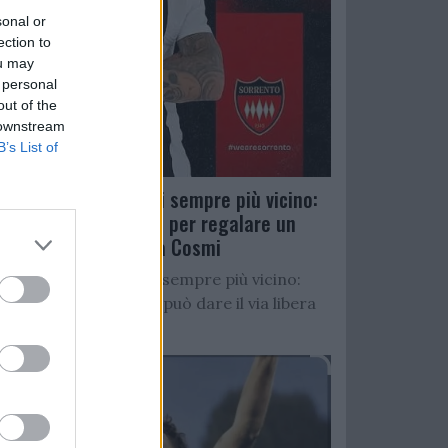
sonal or
ection to
ou may
 personal
out of the
 downstream
B’s List of
Salernitana, D’Ursi sempre più vicino:
Faggiano accelera per regalare un
altro attaccante a Cosmi
Salernitana, D’Ursi sempre più vicino:
Starita al Sorrento può dare il via libera
all’operazione