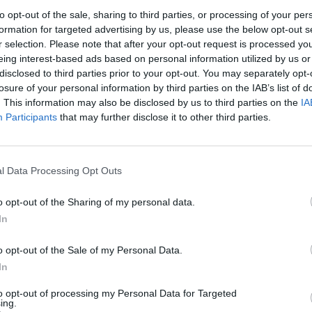
to opt-out of the sale, sharing to third parties, or processing of your per
formation for targeted advertising by us, please use the below opt-out s
r selection. Please note that after your opt-out request is processed y
eing interest-based ads based on personal information utilized by us or
disclosed to third parties prior to your opt-out. You may separately opt-
losure of your personal information by third parties on the IAB’s list of
. This information may also be disclosed by us to third parties on the
IA
Participants
that may further disclose it to other third parties.
l Data Processing Opt Outs
o opt-out of the Sharing of my personal data.
In
o opt-out of the Sale of my Personal Data.
In
i contro il Venezia e prosegue nella
to opt-out of processing my Personal Data for Targeted
ella partita dell'Arechi è stato il
ing.