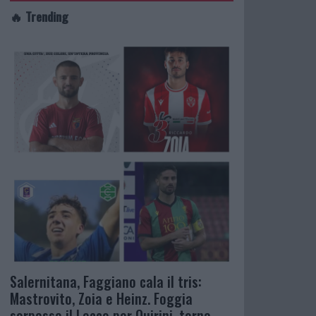
🔥 Trending
Salernitana, Faggiano cala il tris:
Mastrovito, Zoia e Heinz. Foggia
sorpassa il Lecco per Quirini, torna