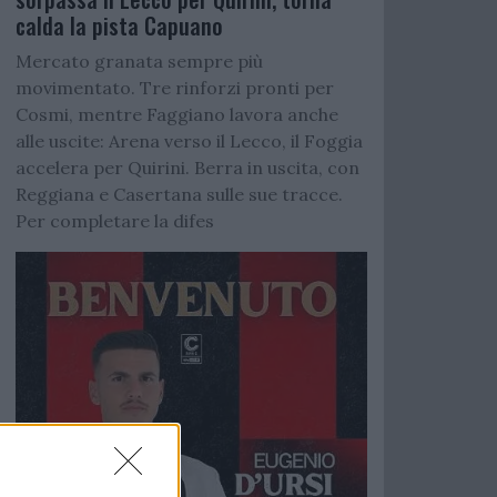
calda la pista Capuano
Mercato granata sempre più
movimentato. Tre rinforzi pronti per
Cosmi, mentre Faggiano lavora anche
alle uscite: Arena verso il Lecco, il Foggia
accelera per Quirini. Berra in uscita, con
Reggiana e Casertana sulle sue tracce.
Per completare la difes