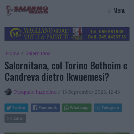
Menu
↓
Home
Salernitana
/
Salernitana, col Torino Botheim e
Candreva dietro Ikwuemesi?
Pasquale Iuzzolino
13 September 2023, 12:43
/
Twitter
Facebook
Whatsapp
Telegram
Email