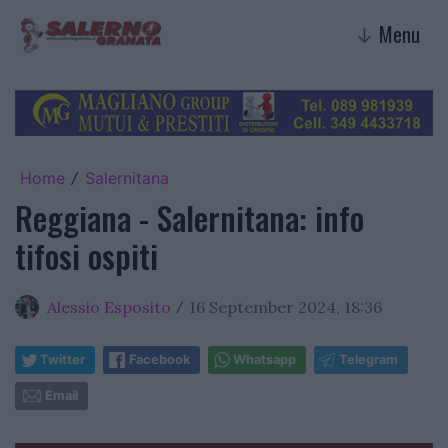
Menu
↓
Home
Salernitana
/
Reggiana - Salernitana: info
tifosi ospiti
Alessio Esposito
16 September 2024, 18:36
/
Twitter
Facebook
Whatsapp
Telegram
Email