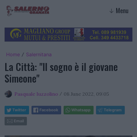
Menu
↓
Home
Salernitana
/
La Città: "Il sogno è il giovane
Simeone"
Pasquale Iuzzolino
08 June 2022, 09:05
/
Twitter
Facebook
Whatsapp
Telegram
Email