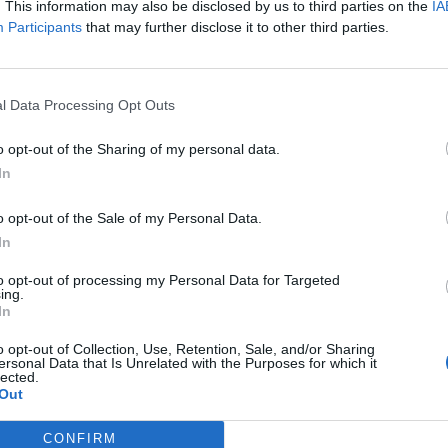
. This information may also be disclosed by us to third parties on the
IA
orno, Inter e Sampdoria su tutte. Intanto,
Participants
that may further disclose it to other third parties.
il calciatore nato a Roma ha sicuramente
l realizzato, ma soprattutto per la
l Data Processing Opt Outs
var a Milik. Da lì si susseguirono polemiche
che fu poi fermato. Dopo quella gara, per
o opt-out of the Sharing of my personal data.
cile con varie sconfitte e prestazioni non
In
onto a lasciare ancora il segno.
o opt-out of the Sale of my Personal Data.
In
to opt-out of processing my Personal Data for Targeted
ing.
In
o opt-out of Collection, Use, Retention, Sale, and/or Sharing
ersonal Data that Is Unrelated with the Purposes for which it
lected.
Out
CONFIRM