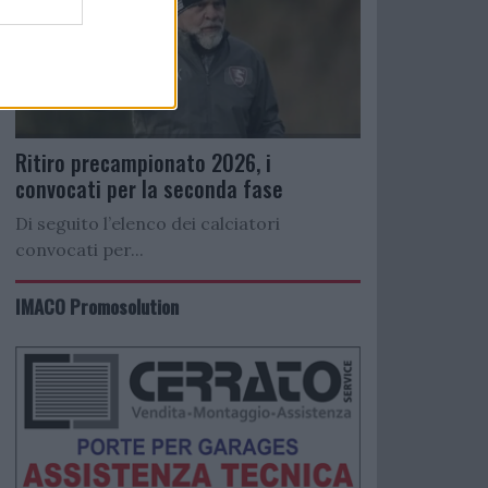
Ritiro precampionato 2026, i
convocati per la seconda fase
Di seguito l’elenco dei calciatori
convocati per...
IMACO Promosolution