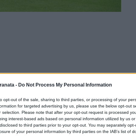
ranata -
Do Not Process My Personal Information
to opt-out of the sale, sharing to third parties, or processing of your per
i 2 gol realizzati, l'ex Juventus Antonio
formation for targeted advertising by us, please use the below opt-out s
r selection. Please note that after your opt-out request is processed y
edì sera con i piemontesi, reduci dalla
eing interest-based ads based on personal information utilized by us or
. L'esterno classe 1987 non ha collezionato
disclosed to third parties prior to your opt-out. You may separately opt-
losure of your personal information by third parties on the IAB’s list of
, tant'è vero che sono altre le piazze in