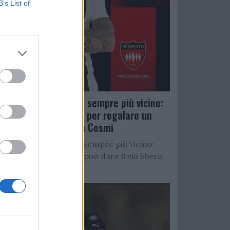
B’s List of
Salernitana, D’Ursi sempre più vicino:
Faggiano accelera per regalare un
altro attaccante a Cosmi
Salernitana, D’Ursi sempre più vicino:
Starita al Sorrento può dare il via libera
all’operazione