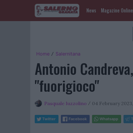
News
Magazine Online
Home
Salernitana
/
Antonio Candreva,
"fuorigioco"
Pasquale Iuzzolino
04 February 2023,
/
Twitter
Facebook
Whatsapp