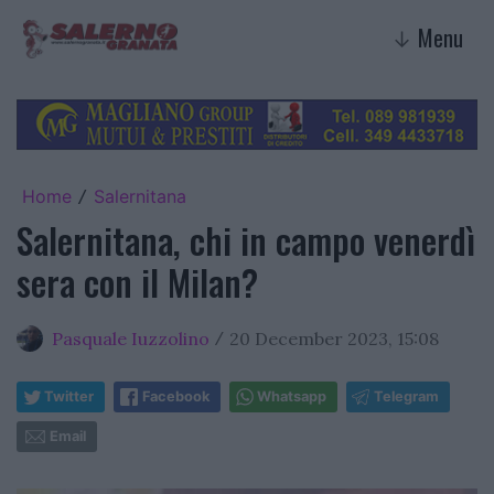
Menu
↓
Home
Salernitana
/
Salernitana, chi in campo venerdì
sera con il Milan?
Pasquale Iuzzolino
20 December 2023, 15:08
/
Twitter
Facebook
Whatsapp
Telegram
Email