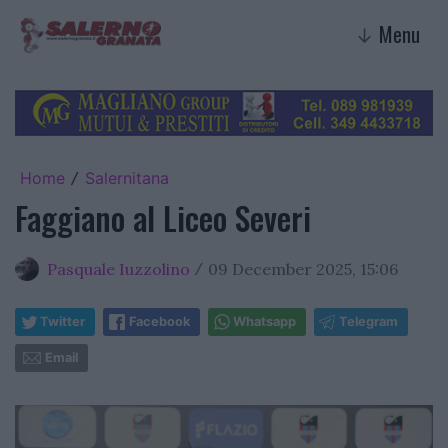
Menu
↓
Home
Salernitana
/
Faggiano al Liceo Severi
Pasquale Iuzzolino
09 December 2025, 15:06
/
Twitter
Facebook
Whatsapp
Telegram
Email