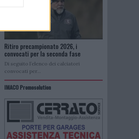
Ritiro precampionato 2026, i
convocati per la seconda fase
Di seguito l’elenco dei calciatori
convocati per...
IMACO Promosolution