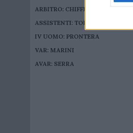
ARBITRO: CHIFFI
ASSISTENTI: TOLFO – CECCON
IV UOMO: PRONTERA
VAR: MARINI
AVAR: SERRA