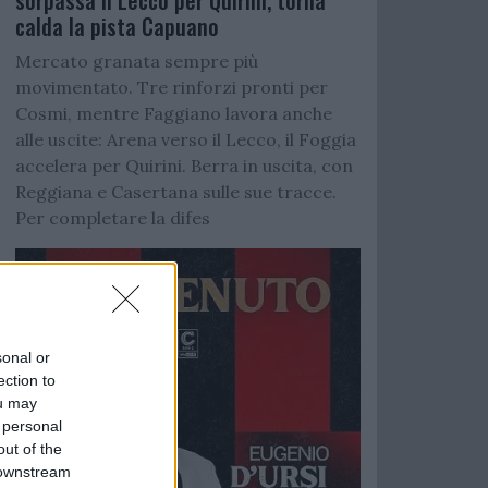
sorpassa il Lecco per Quirini, torna
calda la pista Capuano
Mercato granata sempre più
movimentato. Tre rinforzi pronti per
Cosmi, mentre Faggiano lavora anche
alle uscite: Arena verso il Lecco, il Foggia
accelera per Quirini. Berra in uscita, con
Reggiana e Casertana sulle sue tracce.
Per completare la difes
sonal or
ection to
ou may
 personal
out of the
 downstream