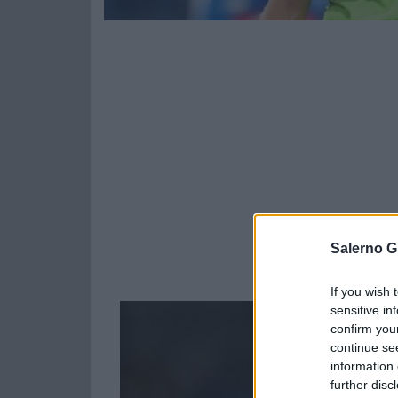
Salerno G
If you wish 
sensitive in
confirm you
continue se
information 
further disc