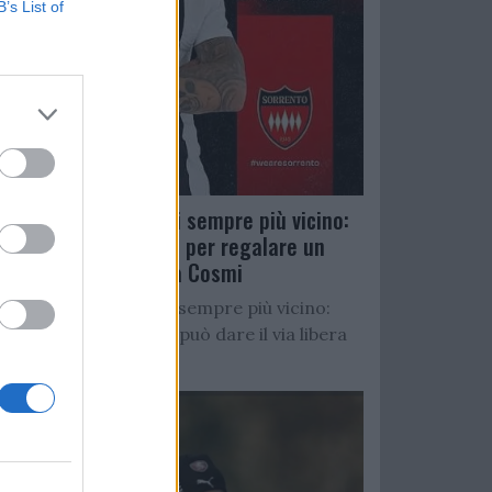
B’s List of
Salernitana, D’Ursi sempre più vicino:
Faggiano accelera per regalare un
altro attaccante a Cosmi
Salernitana, D’Ursi sempre più vicino:
Starita al Sorrento può dare il via libera
all’operazione