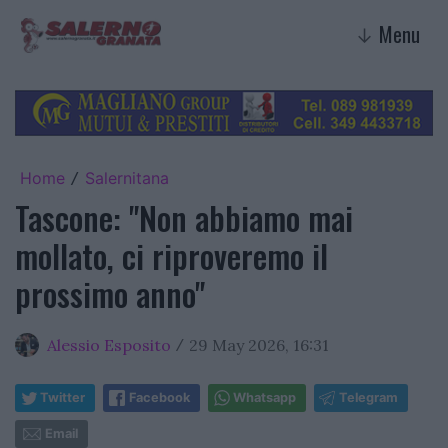
Menu
↓
Home
Salernitana
/
Tascone: "Non abbiamo mai
mollato, ci riproveremo il
prossimo anno"
Alessio Esposito
29 May 2026, 16:31
/
Twitter
Facebook
Whatsapp
Telegram
Email