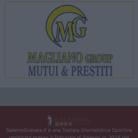
SalernoGranata.it è una Testata Giornalistica Sportiva
registrata presso il Tribunale di Salerno nr. 1028 del