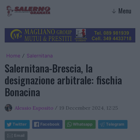
Menu
↓
Home
Salernitana
/
Salernitana-Brescia, la
designazione arbitrale: fischia
Bonacina
Alessio Esposito
19 December 2024, 12:25
/
Twitter
Facebook
Whatsapp
Telegram
Email