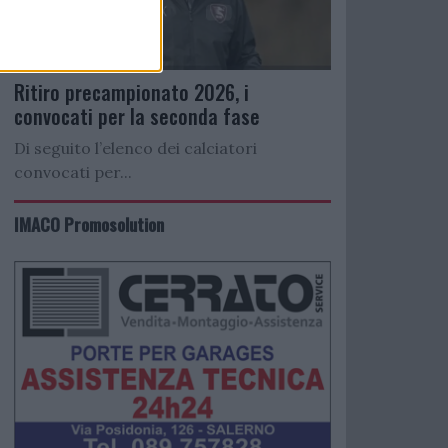
Ritiro precampionato 2026, i
convocati per la seconda fase
Di seguito l’elenco dei calciatori
convocati per...
IMACO Promosolution