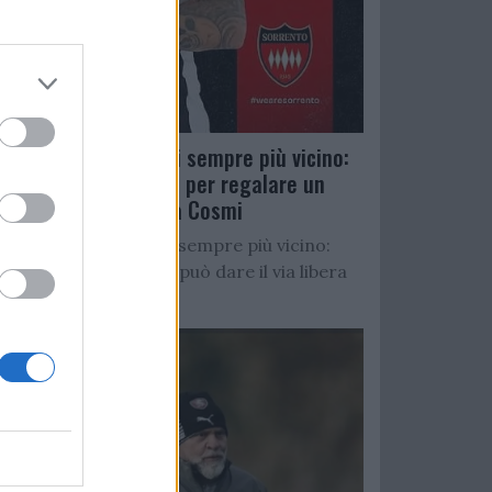
Salernitana, D’Ursi sempre più vicino:
Faggiano accelera per regalare un
altro attaccante a Cosmi
Salernitana, D’Ursi sempre più vicino:
Starita al Sorrento può dare il via libera
all’operazione