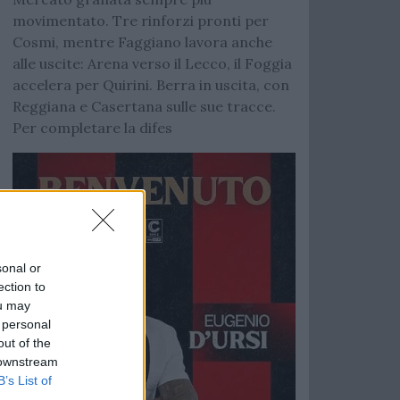
movimentato. Tre rinforzi pronti per
Cosmi, mentre Faggiano lavora anche
alle uscite: Arena verso il Lecco, il Foggia
accelera per Quirini. Berra in uscita, con
Reggiana e Casertana sulle sue tracce.
Per completare la difes
sonal or
ection to
ou may
 personal
out of the
 downstream
B’s List of