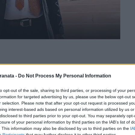
ranata -
Do Not Process My Personal Information
to opt-out of the sale, sharing to third parties, or processing of your per
formation for targeted advertising by us, please use the below opt-out s
r selection. Please note that after your opt-out request is processed y
eing interest-based ads based on personal information utilized by us or
disclosed to third parties prior to your opt-out. You may separately opt-
losure of your personal information by third parties on the IAB’s list of
. This information may also be disclosed by us to third parties on the
IA
an, in tanti sul web chiedono che il trainer
Participants
that may further disclose it to other third parties.