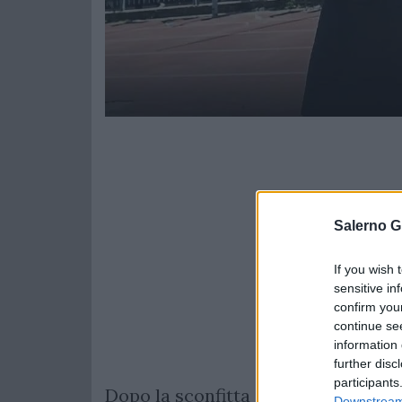
Salerno G
If you wish 
sensitive in
confirm you
continue se
information 
further disc
participants
Dopo la sconfitta interna con il Mil
Downstream 