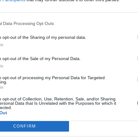
al proprio incarico, colpevole, secondo
ulo depotenziando la squadra. Dopo la
l Data Processing Opt Outs
giornata di oggi c'è stato un confronto tra
lo Iervolino, il direttore sportivo Morgan
o opt-out of the Sharing of my personal data.
cola. Come ribadito dal patron granata
In
ere che appaiono sui social, piuttosto ora
o opt-out of the Sale of my Personal Data.
dra e condurla alla vittoria già da
In
nuno faccia la sua parte così che la
to opt-out of processing my Personal Data for Targeted
nare alla vittoria: quest'ultima manca dal
ing.
In
3.
o opt-out of Collection, Use, Retention, Sale, and/or Sharing
ersonal Data that Is Unrelated with the Purposes for which it
lected.
Out
CONFIRM