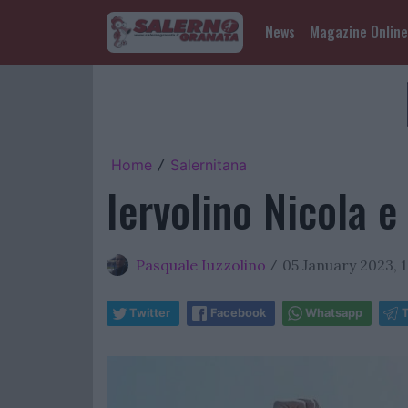
News
Magazine Online
Home
Salernitana
/
Iervolino Nicola e
Pasquale Iuzzolino
05 January 2023, 1
/
Twitter
Facebook
Whatsapp