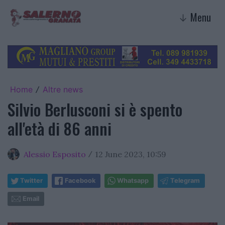
Menu
↓
Home
Altre news
/
Silvio Berlusconi si è spento
all'età di 86 anni
Alessio Esposito
12 June 2023, 10:59
/
Twitter
Facebook
Whatsapp
Telegram
Email