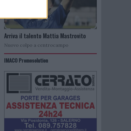
Arriva il talento Mattia Mastrovito
Nuovo colpo a centrocampo
IMACO Promosolution