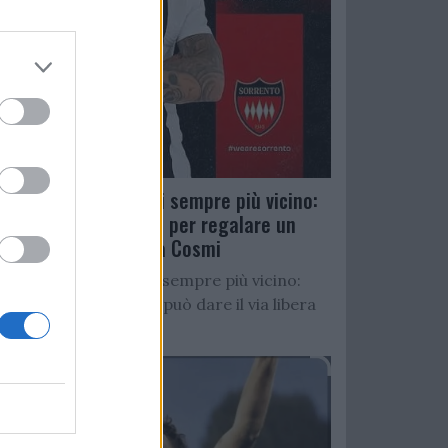
Salernitana, D’Ursi sempre più vicino:
Faggiano accelera per regalare un
altro attaccante a Cosmi
Salernitana, D’Ursi sempre più vicino:
Starita al Sorrento può dare il via libera
all’operazione