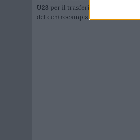
U23
per il trasferimento a titolo
del centrocampista classe ’02 Kal