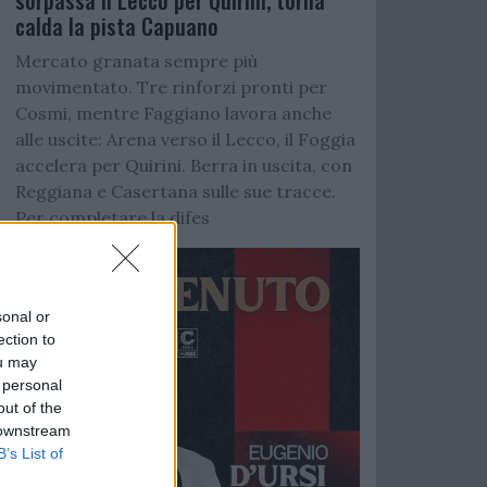
sorpassa il Lecco per Quirini, torna
calda la pista Capuano
Mercato granata sempre più
movimentato. Tre rinforzi pronti per
Cosmi, mentre Faggiano lavora anche
alle uscite: Arena verso il Lecco, il Foggia
accelera per Quirini. Berra in uscita, con
Reggiana e Casertana sulle sue tracce.
Per completare la difes
sonal or
ection to
ou may
 personal
out of the
 downstream
B’s List of