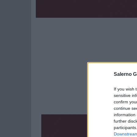
Salerno G
If you wish 
sensitive in
confirm you
continue se
information 
further disc
participants
Downstream 