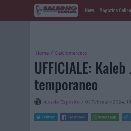
News
Magazine Online
Home
Calciomercato
/
UFFICIALE: Kaleb J
temporaneo
Alessio Esposito
01 February 2024, 19
/
Twitter
Facebook
Whatsapp