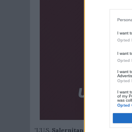
Persona
I want t
Opted 
I want t
Opted 
I want 
Advertis
Opted 
I want t
of my P
was col
Opted 
"L’U.S.
Salernitana
1919 comunica di