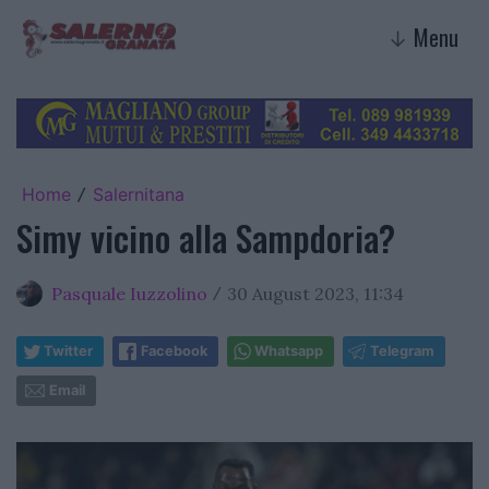
Menu
↓
Home
Salernitana
/
Simy vicino alla Sampdoria?
Pasquale Iuzzolino
30 August 2023, 11:34
/
Twitter
Facebook
Whatsapp
Telegram
Email