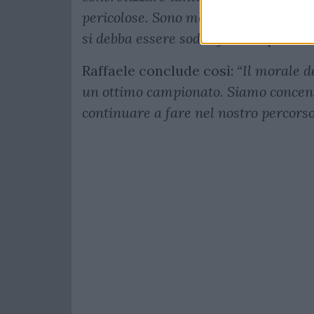
pericolose. Sono momenti di una stag
si debba essere soddisfatti di quel che
Raffaele conclude così:
“Il morale 
un ottimo campionato. Siamo concentr
continuare a fare nel nostro percorso a