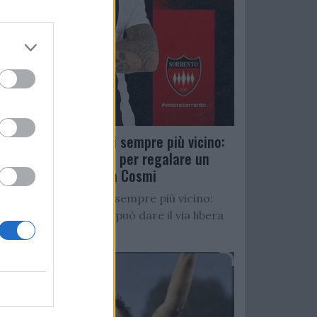
Salernitana, D’Ursi sempre più vicino:
Faggiano accelera per regalare un
altro attaccante a Cosmi
Salernitana, D’Ursi sempre più vicino:
Starita al Sorrento può dare il via libera
all’operazione