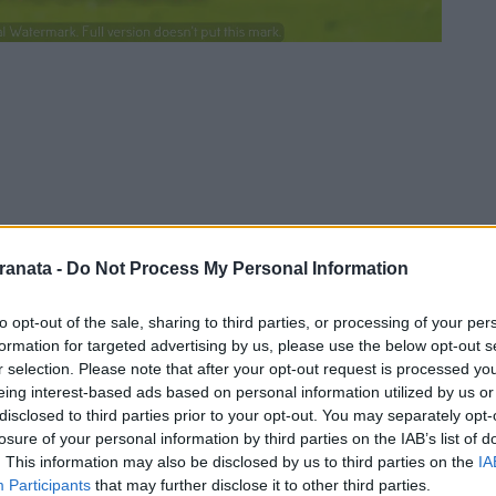
ranata -
Do Not Process My Personal Information
to opt-out of the sale, sharing to third parties, or processing of your per
formation for targeted advertising by us, please use the below opt-out s
r selection. Please note that after your opt-out request is processed y
lernitana
nella quindicesima giornata di
eing interest-based ads based on personal information utilized by us or
istato ad Altamura nell’ultimo turno.
disclosed to third parties prior to your opt-out. You may separately opt-
losure of your personal information by third parties on the IAB’s list of
ranno in campo dinanzi al pubblico amico:
. This information may also be disclosed by us to third parties on the
IA
o Arechi.
Participants
that may further disclose it to other third parties.