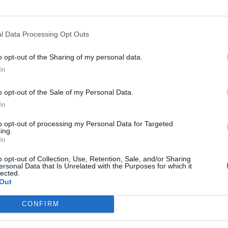
nell’ultimo turno ha battuto il Trapani, pur
rà come sempre per noi una sfida
l Data Processing Opt Outs
pe
Raffaele
alla vigilia –
Eccezion fatta per
o opt-out of the Sharing of my personal data.
giocatori che sono rimasti fuori nelle
In
è pronto per rientrare: da due settimane si
o opt-out of the Sale of my Personal Data.
nche se manteniamo sempre un pizzico di
In
i, proprio come fatto con Cabianca prima della
ll’occasione siamo stati sfortunati. Anche
to opt-out of processing my Personal Data for Targeted
ing.
 fatto la maggior parte del lavoro con i
In
domani”.
o opt-out of Collection, Use, Retention, Sale, and/or Sharing
ersonal Data that Is Unrelated with the Purposes for which it
lected.
iamo quasi sempre trovato la via del gol in
Out
e partite. Abbiamo lavorato comunque in
CONFIRM
elle ultime gare non siamo riusciti a
 la squadra creato molte situazioni