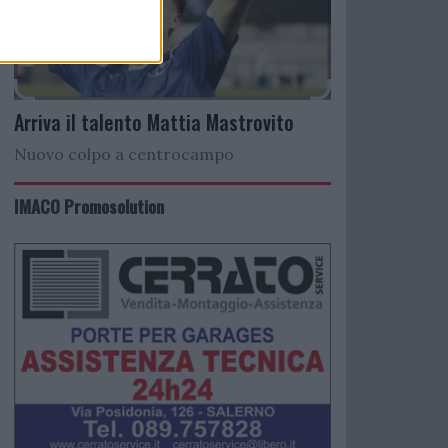
Arriva il talento Mattia Mastrovito
Nuovo colpo a centrocampo
IMACO Promosolution