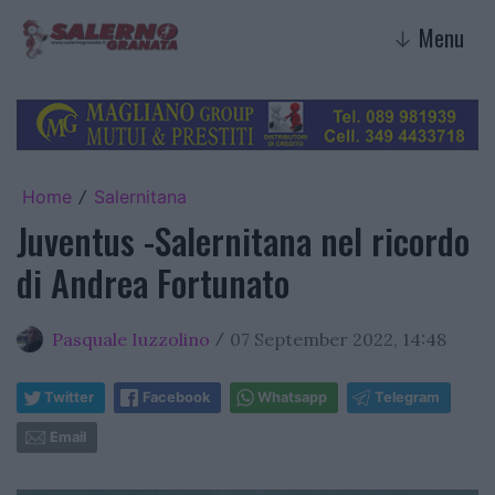
Menu
↓
Home
Salernitana
/
Juventus -Salernitana nel ricordo
di Andrea Fortunato
Pasquale Iuzzolino
07 September 2022, 14:48
/
Twitter
Facebook
Whatsapp
Telegram
Email