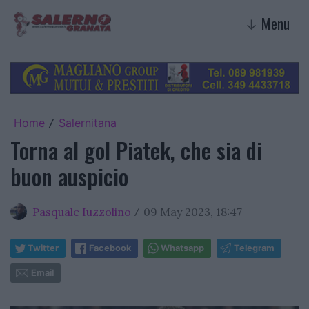
Menu
↓
Home
Salernitana
/
Torna al gol Piatek, che sia di
buon auspicio
Pasquale Iuzzolino
09 May 2023, 18:47
/
Twitter
Facebook
Whatsapp
Telegram
Email