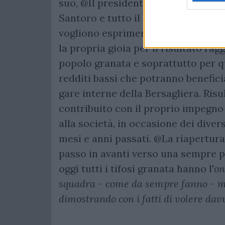
suo, @Il presidente del Centro Co
Santoro e tutto il Direttivo della t
vogliono esprimere al patron Iervo
la propria gioia per il risultato rag
popolo granata e soprattutto per q
redditi bassi che potranno beneficia
gare interne della Bersagliera. Risu
contribuito con il proprio impegno c
alla società, in occasione dei divers
mesi e anni passati. @La riapertu
passo in avanti verso una sempre pi
oggi tutti i tifosi granata hanno l'
on
squadra - come da sempre fanno - ma
dimostrando con i fatti di volere dav