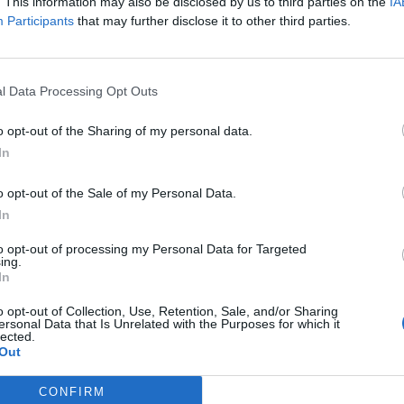
lungimiranza e programmazione, chi ha le
. This information may also be disclosed by us to third parties on the
IA
Participants
that may further disclose it to other third parties.
ti esterni, alla fine la vince sempre. E così
ll’ennesimo vertice in prefettura a Salerno
e vicenda della riapertura della Curva Nord
l Data Processing Opt Outs
o opt-out of the Sharing of my personal data.
ratore delegato della Salernitana Maurizio
In
 tifosi svoltosi al centro parrocchiale San
to la parola. La fumata bianca è arrivata
o opt-out of the Sale of my Personal Data.
In
cnico e diplomatico operato dalla società
puto coinvolgere anche la Lega Calcio di
to opt-out of processing my Personal Data for Targeted
ing.
o determinante. Un asse fondamentale tra
In
he ha saputo convincere Prefetto e
o opt-out of Collection, Use, Retention, Sale, and/or Sharing
ersonal Data that Is Unrelated with the Purposes for which it
tto la quasi immediata realizzazione del
lected.
rd interamente destinata ai tifosi granata
Out
nello inferiore per gli ospiti. Dal canto
CONFIRM