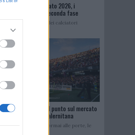
B’s List of
Ritiro precampionato 2026, i
convocati per la seconda fase
Di seguito l’elenco dei calciatori
convocati per...
Serie C Girone C: il punto sul mercato
delle rivali della Salernitana
Con il campionato ormai alle porte, le
squadre...