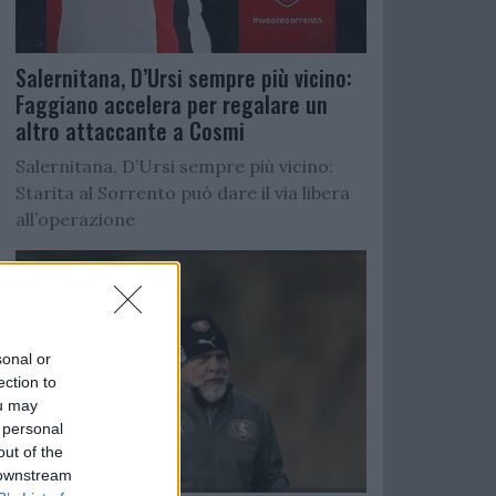
Salernitana, D’Ursi sempre più vicino:
Faggiano accelera per regalare un
altro attaccante a Cosmi
Salernitana, D’Ursi sempre più vicino:
Starita al Sorrento può dare il via libera
all’operazione
sonal or
ection to
ou may
 personal
out of the
 downstream