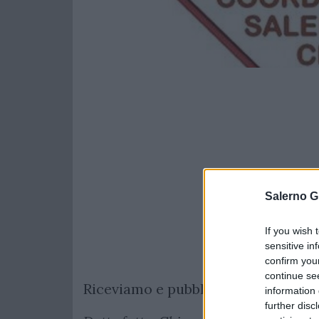
Salerno G
If you wish 
sensitive in
confirm you
continue se
Riceviamo e pubblichiamo il comu
information 
further disc