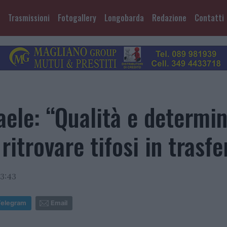
Trasmissioni
Fotogallery
Longobarda
Redazione
Contatti
aele: “Qualità e determi
 ritrovare tifosi in trasfe
3:43
Telegram
Email