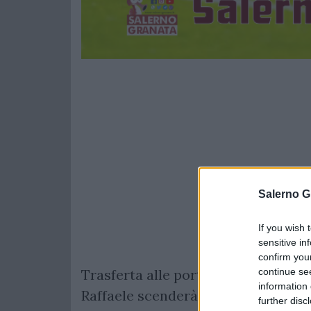
Salerno G
If you wish 
sensitive in
confirm you
Trasferta alle porte per la Salerni
continue se
information 
Raffaele scenderà in campo domani 
further disc