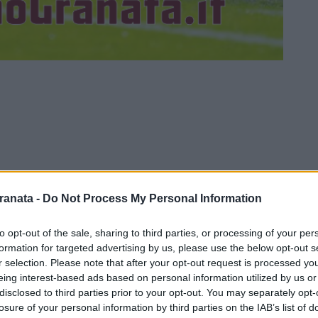
ranata -
Do Not Process My Personal Information
to opt-out of the sale, sharing to third parties, or processing of your per
formation for targeted advertising by us, please use the below opt-out s
r selection. Please note that after your opt-out request is processed y
tana. La squadra di mister Giuseppe
eing interest-based ads based on personal information utilized by us or
disclosed to third parties prior to your opt-out. You may separately opt-
alle 17:30 in occasione della dodicesima
losure of your personal information by third parties on the IAB’s list of