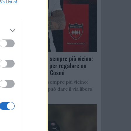
B’s List of
Salernitana, D’Ursi sempre più vicino:
Faggiano accelera per regalare un
altro attaccante a Cosmi
Salernitana, D’Ursi sempre più vicino:
Starita al Sorrento può dare il via libera
all’operazione