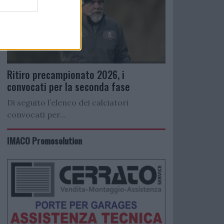
Ritiro precampionato 2026, i
convocati per la seconda fase
Di seguito l’elenco dei calciatori
convocati per...
IMACO Promosolution