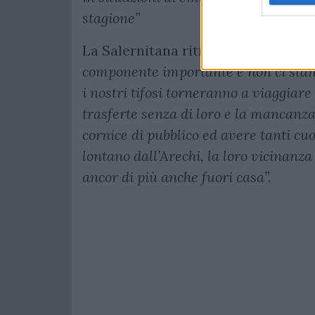
stagione”
La Salernitana ritrova i suoi tifosi 
componente importante e non ci stan
i nostri tifosi torneranno a viaggiar
trasferte senza di loro e la mancanza 
cornice di pubblico ed avere tanti cu
lontano dall’Arechi, la loro vicinanz
ancor di più anche fuori casa”.