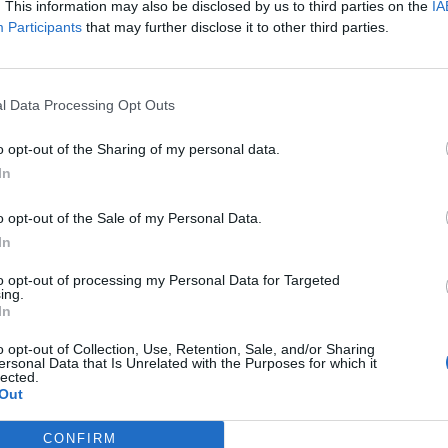
l Latina, fresco di qualificazione agli
. This information may also be disclosed by us to third parties on the
IA
Participants
that may further disclose it to other third parties.
Serie C guadagnata in settimana ai danni
l Data Processing Opt Outs
 una squadra che ha dimostrato di essere
rnate. Il Latina ha fatto prestazioni
o opt-out of the Sharing of my personal data.
 e quindi sappiamo che ci vorrà una prova
In
 andare alla ricerca del risultato positivo”,
o opt-out of the Sale of my Personal Data.
e nei dettagli: “
Mancheranno Capomaggio
In
ato delle situazioni che dovranno garantirci
to opt-out of processing my Personal Data for Targeted
a prima, sia durante la gara. Abbiamo fatto
ing.
In
La squadra prosegue un bel percorso, si
ì, ragionando di partita in partita. Non
o opt-out of Collection, Use, Retention, Sale, and/or Sharing
ersonal Data that Is Unrelated with the Purposes for which it
lected.
dando la classifica ma soltanto pensare ad
Out
delle nostre qualità e determinazione anche
CONFIRM
rmale possano capitare nell’arco di una