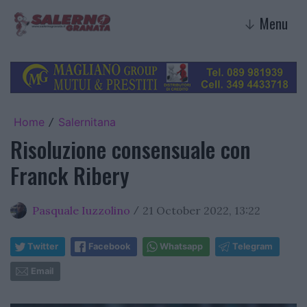
Menu
↓
Home
Salernitana
/
Risoluzione consensuale con
Franck Ribery
Pasquale Iuzzolino
21 October 2022, 13:22
/
Twitter
Facebook
Whatsapp
Telegram
Email