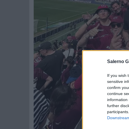
Salerno G
If you wish 
sensitive in
confirm you
continue se
information 
further disc
participants
Downstream 