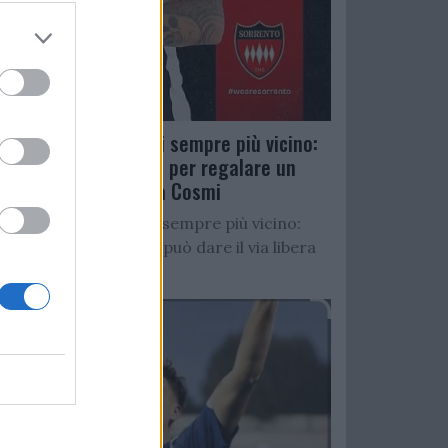
Salernitana, D’Ursi sempre più vicino:
Faggiano accelera per regalare un
altro attaccante a Cosmi
Salernitana, D’Ursi sempre più vicino:
Starita al Sorrento può dare il via libera
all’operazione