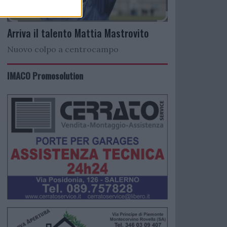
Arriva il talento Mattia Mastrovito
Nuovo colpo a centrocampo
IMACO Promosolution