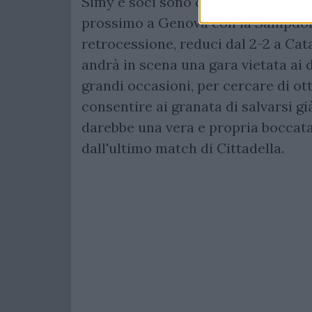
Simy e soci sono chiamati ad una p
prossimo a Genova con la Sampdoria
retrocessione, reduci dal 2-2 a Ca
andrà in scena una gara vietata ai d
grandi occasioni, per cercare di ot
consentire ai granata di salvarsi gi
darebbe una vera e propria boccata
dall'ultimo match di Cittadella.