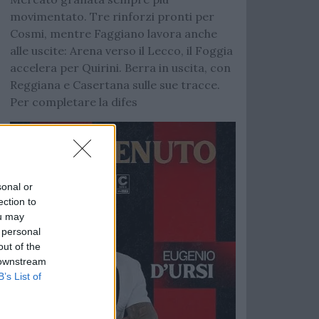
movimentato. Tre rinforzi pronti per
Cosmi, mentre Faggiano lavora anche
alle uscite: Arena verso il Lecco, il Foggia
accelera per Quirini. Berra in uscita, con
Reggiana e Casertana sulle sue tracce.
Per completare la difes
sonal or
ection to
ou may
 personal
out of the
 downstream
B’s List of