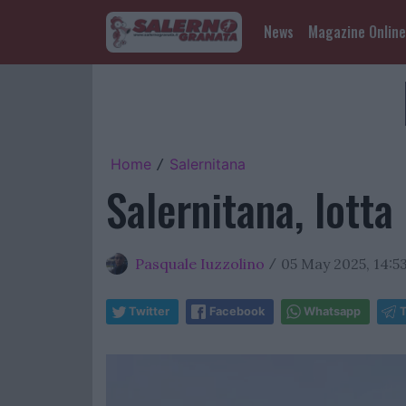
News
Magazine Online
Home
Salernitana
/
Salernitana, lotta 
Pasquale Iuzzolino
05 May 2025, 14:5
/
Twitter
Facebook
Whatsapp