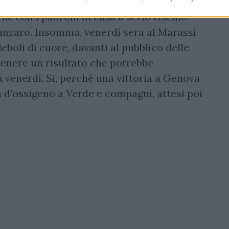
artita di un'importanza storica, venerdì
, con i padroni di casa a serio rischio
tanzaro. Insomma, venerdì sera al Marassi
eboli di cuore, davanti al pubblico delle
tenere un risultato che potrebbe
à venerdì. Si, perché una vittoria a Genova
 d'ossigeno a Verde e compagni, attesi poi