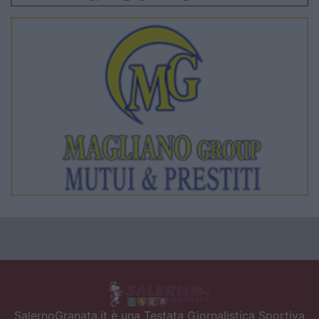
SalernoGranata.it è una Testata Giornalistica Sportiva