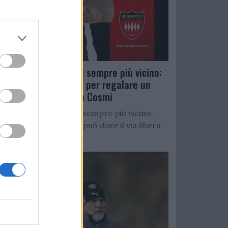
Salernitana, D’Ursi sempre più vicino:
Faggiano accelera per regalare un
altro attaccante a Cosmi
Salernitana, D’Ursi sempre più vicino:
Starita al Sorrento può dare il via libera
all’operazione