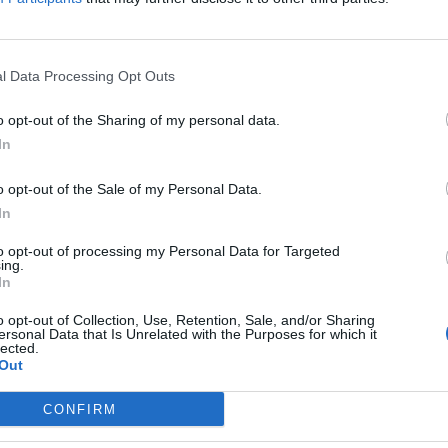
ri, Manolas, Pasalidis, Pellegrino,
l Data Processing Opt Outs
 Coulibaly, Gomis, Legowski, Maggiore,
o opt-out of the Sharing of my personal data.
In
haouna, Weissman.
o opt-out of the Sale of my Personal Data.
In
to opt-out of processing my Personal Data for Targeted
ing.
In
o opt-out of Collection, Use, Retention, Sale, and/or Sharing
ersonal Data that Is Unrelated with the Purposes for which it
lected.
Out
CONFIRM