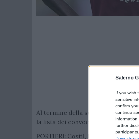
Salerno G
If you wish 
sensitive in
confirm you
Al termine della seduta di rifinitu
continue se
information 
la lista dei convocati per la gara t
further disc
participants
PORTIERI: Costil, Fiorillo, Salvati;
Downstream 