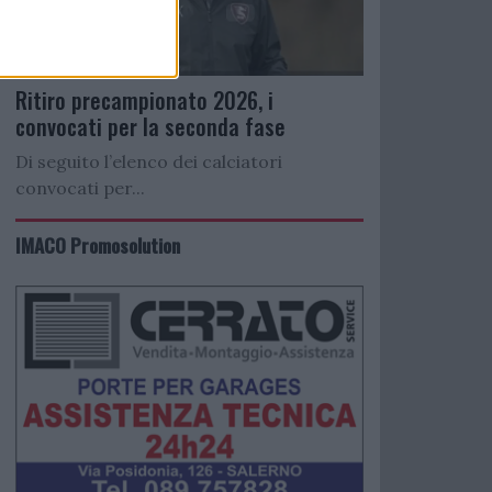
Ritiro precampionato 2026, i
convocati per la seconda fase
Di seguito l’elenco dei calciatori
convocati per...
IMACO Promosolution