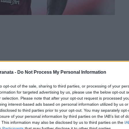
ranata -
Do Not Process My Personal Information
to opt-out of the sale, sharing to third parties, or processing of your per
formation for targeted advertising by us, please use the below opt-out s
r selection. Please note that after your opt-out request is processed y
ra il mister Stefano Colantuono ha diramato
eing interest-based ads based on personal information utilized by us or
disclosed to third parties prior to your opt-out. You may separately opt-
ra Bologna e Salernitana.
losure of your personal information by third parties on the IAB’s list of
. This information may also be disclosed by us to third parties on the
IA
Participants
that may further disclose it to other third parties.