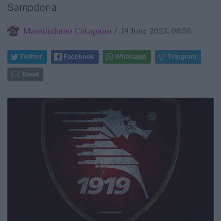
Sampdoria
Massimiliano Catapano
19 June 2025, 06:56
/
Twitter
Facebook
Whatsapp
Telegram
Email