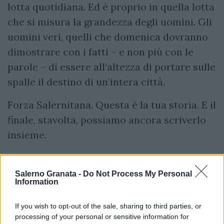
lotta quotidiana. Ed è proprio in quella lotta
che si misura la grandezza degli uomini. Gli
uomini veri, quelli che domenica dovranno
dimostrare con i fatti – e non più con le
parole – di essere all’altezza di portare sulle
spalle il destino di un’intera città.
Forza Salernitana. Questa è la tua storia. E il
finale, stavolta, possiamo ancora scriverlo
insieme.
Salerno Granata -
Do Not Process My Personal
Information
If you wish to opt-out of the sale, sharing to third parties, or
processing of your personal or sensitive information for