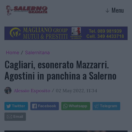
Menu
↓
Home
Salernitana
/
Cagliari, esonerato Mazzarri.
Agostini in panchina a Salerno
Alessio Esposito
02 May 2022, 11:34
/
Twitter
Facebook
Whatsapp
Telegram
Email