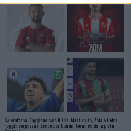
Salernitana, Faggiano cala il tris: Mastrovito, Zoia e Heinz.
Foggia sorpassa il Lecco per Quirini, torna calda la pista