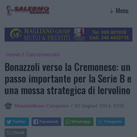
Menu
↓
Home
Calciomercato
/
Bonazzoli verso la Cremonese: un
passo importante per la Serie B e
una mossa strategica di Iervolino
Massimiliano Catapano
02 August 2024, 13:55
/
Twitter
Facebook
Whatsapp
Telegram
Email