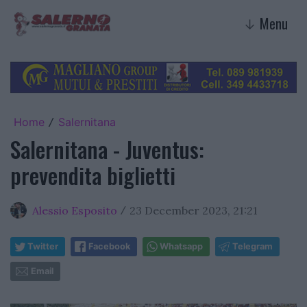
Menu
↓
Home
Salernitana
/
Salernitana - Juventus:
prevendita biglietti
Alessio Esposito
23 December 2023, 21:21
/
Twitter
Facebook
Whatsapp
Telegram
Email