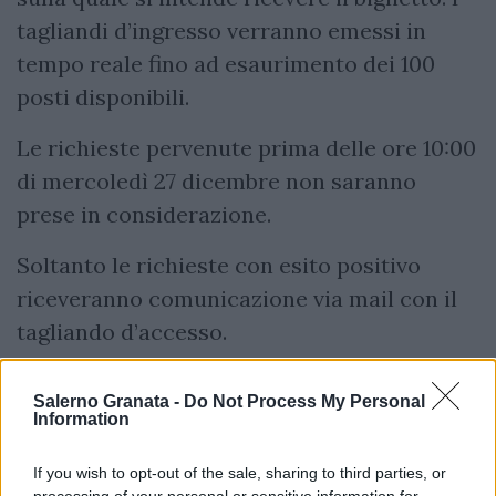
tagliandi d’ingresso verranno emessi in
tempo reale fino ad esaurimento dei 100
posti disponibili.
Le richieste pervenute prima delle ore 10:00
di mercoledì 27 dicembre non saranno
prese in considerazione.
Soltanto le richieste con esito positivo
riceveranno comunicazione via mail con il
tagliando d’accesso.
Salerno Granata -
Do Not Process My Personal
Information
If you wish to opt-out of the sale, sharing to third parties, or