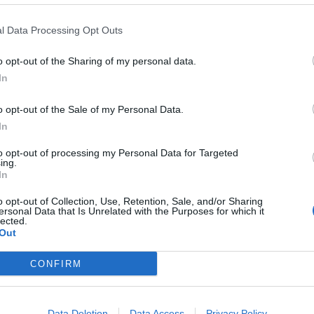
a ci ha abituato a ben altri livelli
l Data Processing Opt Outs
o opt-out of the Sharing of my personal data.
In
 nonostante sulla carta il suo innesto sia
o opt-out of the Sale of my Personal Data.
In
 si può aspettare chissà cosa, ed anche lui
to opt-out of processing my Personal Data for Targeted
ing.
In
n incide come vorrebbe
o opt-out of Collection, Use, Retention, Sale, and/or Sharing
ersonal Data that Is Unrelated with the Purposes for which it
lected.
Out
CONFIRM
Data Deletion
Data Access
Privacy Policy