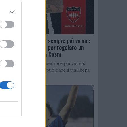
Salernitana, D’Ursi sempre più vicino:
Faggiano accelera per regalare un
altro attaccante a Cosmi
Salernitana, D’Ursi sempre più vicino:
Starita al Sorrento può dare il via libera
all’operazione