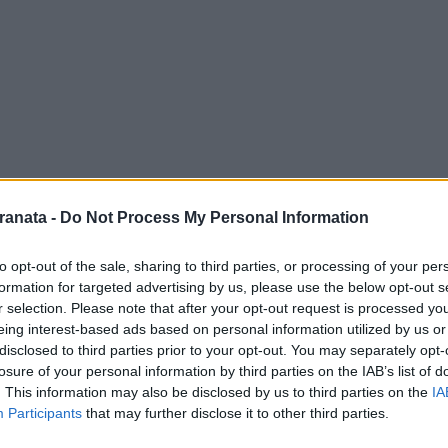
re dopo due clean sheet appare un po' meno
ranata -
Do Not Process My Personal Information
to opt-out of the sale, sharing to third parties, or processing of your per
stazioni anche il tunisino cede
formation for targeted advertising by us, please use the below opt-out s
r selection. Please note that after your opt-out request is processed y
eing interest-based ads based on personal information utilized by us or
eglio in veste offensiva, dietro fa danni
disclosed to third parties prior to your opt-out. You may separately opt-
losure of your personal information by third parties on the IAB’s list of
e pericoloso ma dietro deve migliorare
. This information may also be disclosed by us to third parties on the
IA
Participants
that may further disclose it to other third parties.