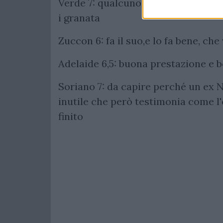
Verde 7: qualcuno penserà ad un vot
i granata
Zuccon 6: fa il suo,e lo fa bene, che
Adelaide 6,5: buona prestazione e be
Soriano 7: da capire perché un ex N
inutile che però testimonia come l'
finito