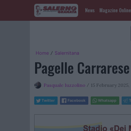
News
Magazine Online
Home
Salernitana
/
Pagelle Carrarese
Pasquale Iuzzolino
15 February 2025, 
/
Twitter
Facebook
Whatsapp