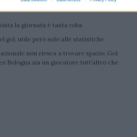
o eccessivo, ma il suo ingresso rivitalizza
 vista la giornata è tanta roba
l gol, utile però solo alle statistiche
azionale non riesca a trovare spazio. Gol
ex Bologna sia un giocatore tutt'altro che