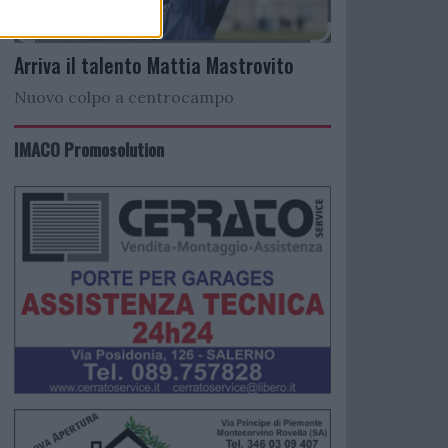
Arriva il talento Mattia Mastrovito
Nuovo colpo a centrocampo
IMACO Promosolution