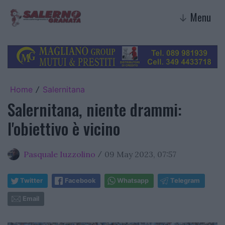
Menu
↓
Home
Salernitana
/
Salernitana, niente drammi:
l'obiettivo è vicino
Pasquale Iuzzolino
09 May 2023, 07:57
/
Twitter
Facebook
Whatsapp
Telegram
Email