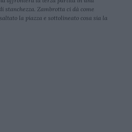
a affronterà la terza partita in una
di stanchezza. Zambrotta ci dà come
saltato la piazza e sottolineato cosa sia la