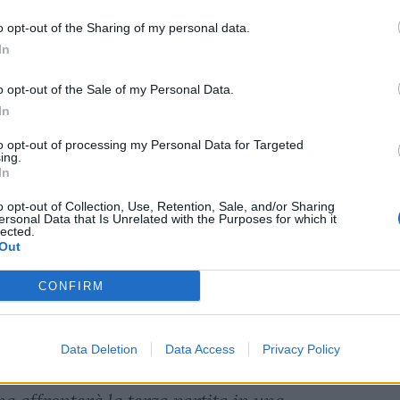
coppiamento che ha totalizzato
o opt-out of the Sharing of my personal data.
nato. Oggi faceva caldo, non era facile
In
 mentalmente nella gara di Caserta. I tifosi?
o opt-out of the Sale of my Personal Data.
 un giorno feriale tanta gente, è la conferma
In
r me. Se ci saranno restrizioni sarà un
to opt-out of processing my Personal Data for Targeted
a quando abbiamo affrontato la Casertana, la
ing.
In
. Qualche vittoria non è stata bella, ma
o opt-out of Collection, Use, Retention, Sale, and/or Sharing
ne serviva del tempo; nell'ultimo mese ho
ersonal Data that Is Unrelated with the Purposes for which it
lected.
rutti. Villa è stato fermo quindici giorni, ma
Out
e? Oggi ha dimostrato di essere vicino al
CONFIRM
unto a nostro favore. Arena? Ha avuto un
squadra sta bene insieme, si allena e si
to una grande intesa. Tutte le squadre
Data Deletion
Data Access
Privacy Policy
o piazze come la nostra che la vivono con