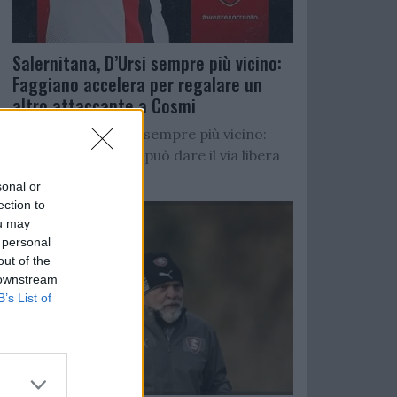
Salernitana, D’Ursi sempre più vicino:
Faggiano accelera per regalare un
altro attaccante a Cosmi
Salernitana, D’Ursi sempre più vicino:
Starita al Sorrento può dare il via libera
all’operazione
sonal or
ection to
ou may
 personal
out of the
 downstream
B’s List of