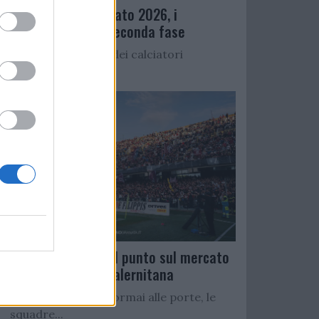
Ritiro precampionato 2026, i
convocati per la seconda fase
Di seguito l’elenco dei calciatori
convocati per...
Serie C Girone C: il punto sul mercato
delle rivali della Salernitana
Con il campionato ormai alle porte, le
squadre...