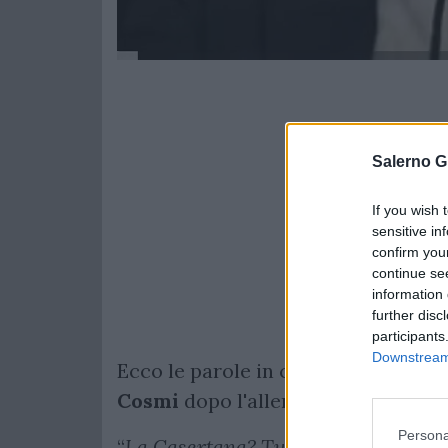
Salerno G
If you wish 
sensitive in
confirm you
continue se
information 
further disc
participants
Downstream 
Ecco le parole in conferenza stamp
Cosmi
dopo l'allenamento congiun
Persona
“
La Casertana? Tutti gli avversari h