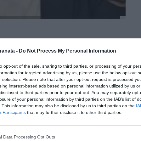
ranata -
Do Not Process My Personal Information
to opt-out of the sale, sharing to third parties, or processing of your per
formation for targeted advertising by us, please use the below opt-out s
r selection. Please note that after your opt-out request is processed y
eing interest-based ads based on personal information utilized by us or
disclosed to third parties prior to your opt-out. You may separately opt-
losure of your personal information by third parties on the IAB’s list of
. This information may also be disclosed by us to third parties on the
IA
Participants
that may further disclose it to other third parties.
a dell'allenatore della
Salernitana
Serse
to con il
Faiano
:
l Data Processing Opt Outs
anno valori e sono forti, cosi come abbiamo