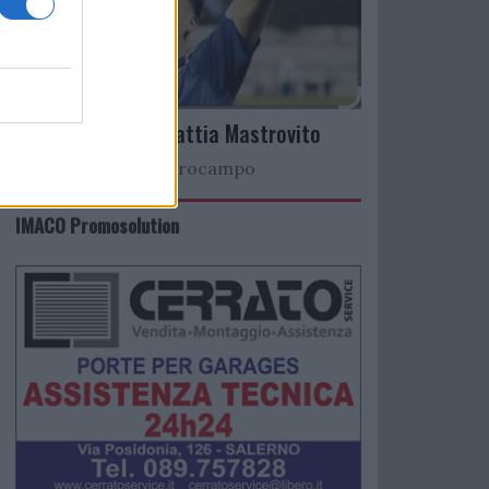
Arriva il talento Mattia Mastrovito
Nuovo colpo a centrocampo
IMACO Promosolution