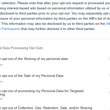
r selection. Please note that after your opt-out request is processed y
o il completamento immediato dell'attacco.
eing interest-based ads based on personal information utilized by us or
contare su una nuova pedina: l'esterno
disclosed to third parties prior to your opt-out. You may separately opt-
losure of your personal information by third parties on the IAB’s list of
nito alla squadra durante l'allenamento
. This information may also be disclosed by us to third parties on the
IA
Participants
that may further disclose it to other third parties.
o della Salernitana, è molto attivo sul
ssanti riguarda Gianluca Lapadula.
l Data Processing Opt Outs
rza al Cagliari dal luglio 2022 e ha già
o opt-out of the Sharing of my personal data.
reti in Serie A, di cui una contro la
In
o opt-out of the Sale of my Personal Data.
nza in Serie B avendo giocato per Cesena,
In
be un rinforzo di valore per la cadetteria.
to opt-out of processing my Personal Data for Targeted
quadre, come dimostrato anche con il
ing.
In
 primo livello. Per la Salernitana,
o opt-out of Collection, Use, Retention, Sale, and/or Sharing
ina fondamentale, capace di fare la