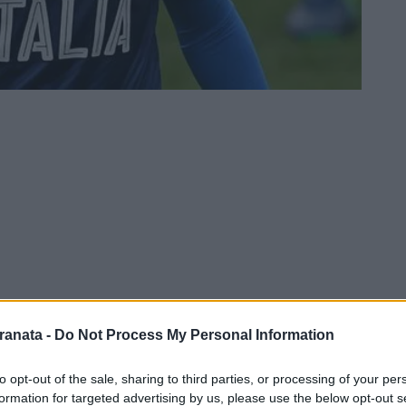
ranata -
Do Not Process My Personal Information
iello continua a lavorare intensamente
to opt-out of the sale, sharing to third parties, or processing of your per
ncora in fase di definizione. I tempi del
formation for targeted advertising by us, please use the below opt-out s