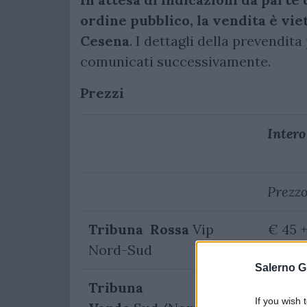
ordine pubblico, la vendita è viet
Cesena
. I dettagli della prevendit
comunicati successivamente.
Prezzi
Intero
Prezz
Tribuna Rossa
Vip
€ 45 
Nord-Sud
3,00
Salerno G
Tribuna
€ 35 
If you wish 