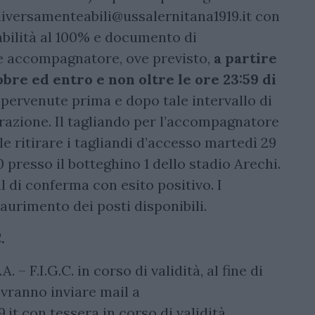
iversamenteabili@ussalernitana1919.it
con
bilità al 100% e documento di
e accompagnatore, ove previsto,
a partire
obre
ed entro e non oltre le ore 23:59 di
e pervenute prima e dopo tale intervallo di
razione. Il tagliando per l’accompagnatore
le ritirare i tagliandi d’accesso martedì 29
0 presso il botteghino 1 dello stadio Arechi.
l di conferma con esito positivo. I
aurimento dei posti disponibili.
.
A. – F.I.G.C. in corso di validità, al fine di
ovranno inviare mail a
.it
con tessera in corso di validità,