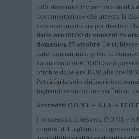
5,00, dovranno inviare un’e-mail a
d
documentazione che attesta la disa
riconoscimento sia per disabile ch
dalle ore 09:00 di venerdì 25 ott
domenica 27 ottobre
. Le richiest
date, non saranno prese in conside
ha un costo di € 10,00. Sarà possibi
ottobre dalle ore 16:30 alle ore 19:3
Potrà farlo solo chi ha ricevuto mai
tagliandi saranno emessi fino ad es
Accrediti
C.O.N.I. – A.I.A. – F.I.G.C
I possessori di tessera C.O.N.I. – A.I.
munirsi del tagliando d’ingresso d
accreditifederali@ussalernitana1919