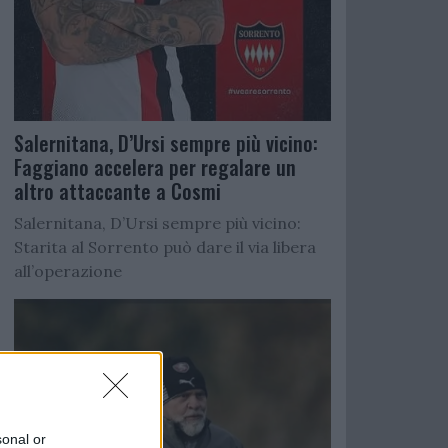
Salernitana, D’Ursi sempre più vicino:
Faggiano accelera per regalare un
altro attaccante a Cosmi
Salernitana, D’Ursi sempre più vicino:
Starita al Sorrento può dare il via libera
all’operazione
sonal or