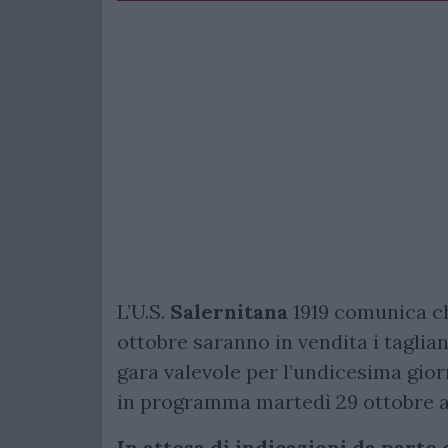
L’U.S.
Salernitana
1919 comunica ch
ottobre saranno in vendita i taglia
gara valevole per l’undicesima gio
in programma martedì 29 ottobre al
In attesa di indicazioni da parte