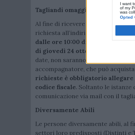
I want t
of my P
Tagliandi omaggio Under 14
was col
Opted 
Al fine di ricevere il tagliando oma
richiesta all’indirizzo mail
under14c
dalle ore 10:00 di mercoledì 23 o
di giovedì 24 ottobre
. Le richiest
date, non saranno prese in consider
accompagnatore, che può acquistare
richieste è obbligatorio allegare
codice fiscale
.
Soltanto le istanze
comunicazione via mail con il tagl
Diversamente Abili
Le persone diversamente abili, al fi
settori loro predisposti (Distinti e