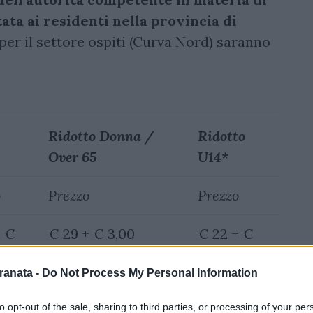
ata ai residenti nella provincia di
a per il settore ospiti (Curva Nord) saranno
Ridotto Donna /
Ridotto
Over 65
U14*
o
Prezzo
Prezzo
+ €
€ 29 + € 3,00
€ 22 + €
2,00
ranata -
Do Not Process My Personal Information
+ €
€ 22 + € 3,00
€ 16 + €
to opt-out of the sale, sharing to third parties, or processing of your per