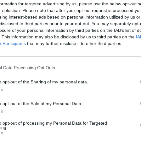
2,00
formation for targeted advertising by us, please use the below opt-out s
r selection. Please note that after your opt-out request is processed y
+ €
€ 16 + € 2,00
€ 11 + €
eing interest-based ads based on personal information utilized by us or
disclosed to third parties prior to your opt-out. You may separately opt-
2,00
losure of your personal information by third parties on the IAB’s list of
. This information may also be disclosed by us to third parties on the
IA
+ €
€ 12 + € 2,00
€ 8 + €
Participants
that may further disclose it to other third parties.
2,00
l Data Processing Opt Outs
 €
€ 8 + €
2,00
o opt-out of the Sharing of my personal data.
In
 occupano posto a sedere, pertanto non
o opt-out of the Sale of my Personal Data.
 sarà sufficiente esibire la tessera sanitaria
In
idotto Under 14 nel settore Curva Sud sarà
to opt-out of processing my Personal Data for Targeted
elity card (Hyppo Card, Granata Card e
ing.
In