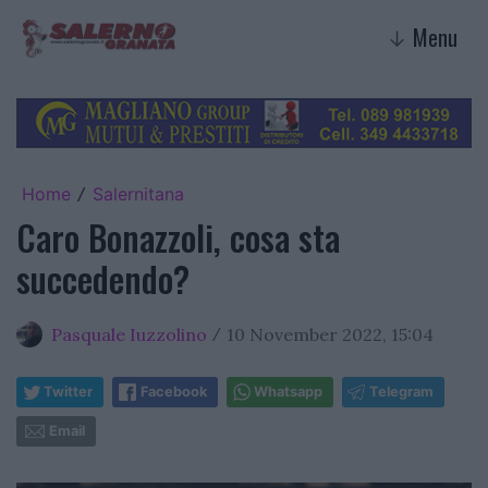
Menu
↓
Home
Salernitana
/
Caro Bonazzoli, cosa sta
succedendo?
Pasquale Iuzzolino
10 November 2022, 15:04
/
Twitter
Facebook
Whatsapp
Telegram
Email