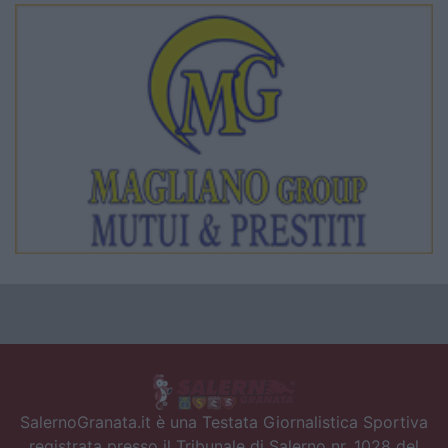
SalernoGranata.it è una Testata Giornalistica Sportiva
registrata presso il Tribunale di Salerno nr. 1028 del