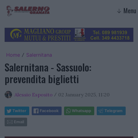
Menu
↓
Home
Salernitana
/
Salernitana - Sassuolo:
prevendita biglietti
Alessio Esposito
02 January 2025, 11:20
/
Twitter
Facebook
Whatsapp
Telegram
Email