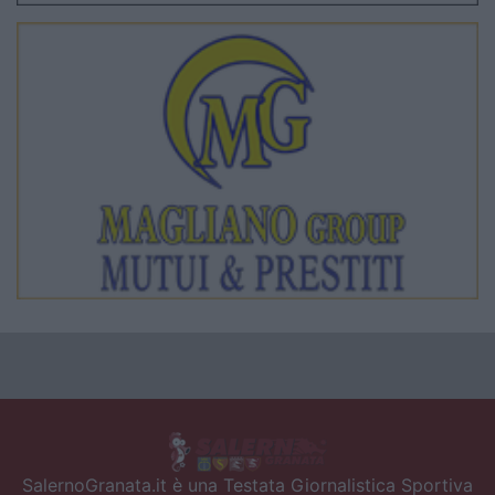
SalernoGranata.it è una Testata Giornalistica Sportiva