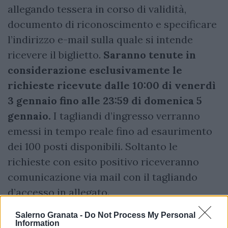
allegando tessera in corso di validità,
documento di riconoscimento e specificare
l’indirizzo e-mail sulla quale si intende
ricevere il biglietto.
Saranno tenute in
considerazione esclusivamente le
richieste ricevute dalle 10:00 di venerdì
3 gennaio fino alle 23:59 di domenica 5
gennaio.
I tagliandi d’ingresso verranno
emessi in tempo reale fino ad esaurimento
dei 100 posti disponibili. Soltanto le
richieste con esito positivo riceveranno
comunicazione via mail con il tagliando
d’accesso in allegato.
Salerno Granata -
Do Not Process My Personal
Information