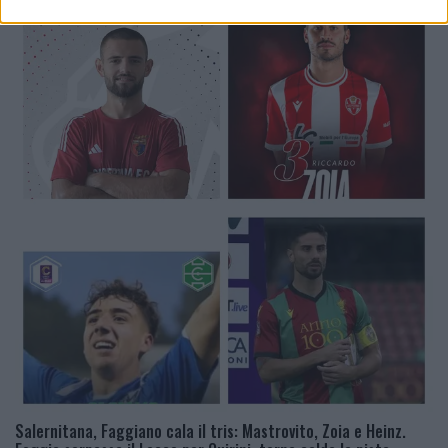
Salernitana, Faggiano cala il tris: Mastrovito, Zoia e Heinz.