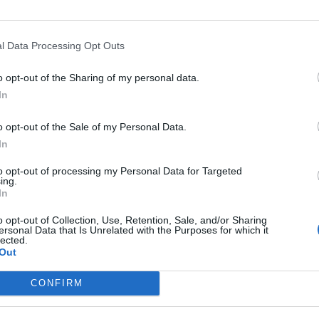
'uomo, per il resto avanza e torna indietro
l Data Processing Opt Outs
i aspettava di più
o opt-out of the Sharing of my personal data.
rocampista ha perso lo smalto dell'inizio,
In
o opt-out of the Sale of my Personal Data.
In
ta di inizio stagione che tanto ci aveva
n modo nervoso
to opt-out of processing my Personal Data for Targeted
ing.
In
ca, ma oggettivamente andrebbe unita alla
o opt-out of Collection, Use, Retention, Sale, and/or Sharing
ersonal Data that Is Unrelated with the Purposes for which it
lected.
Out
to solita partita di sacrificio
CONFIRM
i compagni va a prendersi il pallone anche
 reggere 90'