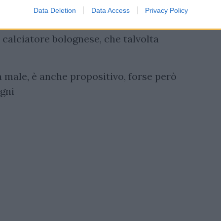
Data Deletion
Data Access
Privacy Policy
volta fuori ruolo ma anche lui non brilla
e calciatore bolognese, che talvolta
a male, è anche propositivo, forse però
gni