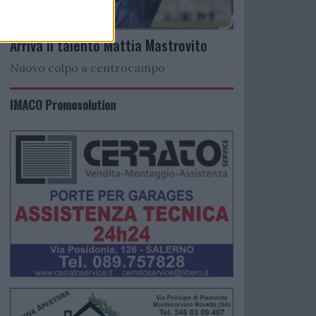
Arriva il talento Mattia Mastrovito
Nuovo colpo a centrocampo
IMACO Promosolution