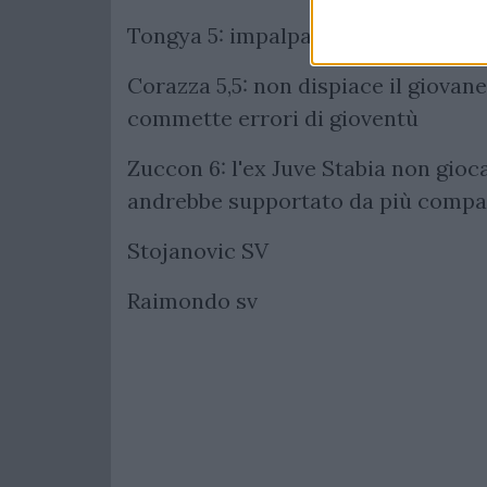
Tongya 5: impalpabile, sì messo tal
Corazza 5,5: non dispiace il giovan
commette errori di gioventù
Zuccon 6: l'ex Juve Stabia non gioc
andrebbe supportato da più compa
Stojanovic SV
Raimondo sv