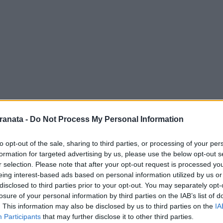
osa per il giovane portiere, che è uno dei
ranata -
Do Not Process My Personal Information
 anzi sfoggia una buona prestazione, si
to opt-out of the sale, sharing to third parties, or processing of your per
formation for targeted advertising by us, please use the below opt-out s
r selection. Please note that after your opt-out request is processed y
eing interest-based ads based on personal information utilized by us or
to d'ossigeno, alle volte commette ingenuità
disclosed to third parties prior to your opt-out. You may separately opt-
losure of your personal information by third parties on the IAB’s list of
. This information may also be disclosed by us to third parties on the
IA
Participants
that may further disclose it to other third parties.
sempre lucido, anzi. Perde palloni e duelli