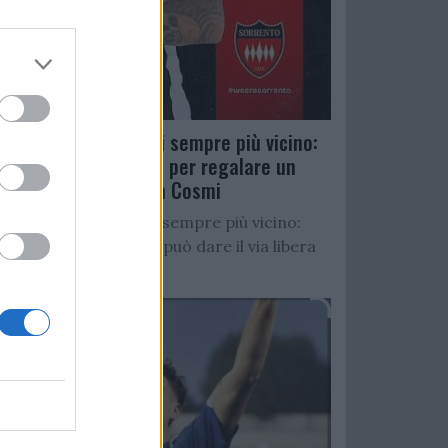
Salernitana, D’Ursi sempre più vicino:
Faggiano accelera per regalare un
altro attaccante a Cosmi
Salernitana, D’Ursi sempre più vicino:
Starita al Sorrento può dare il via libera
all’operazione