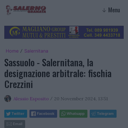
Menu
↓
Home
Salernitana
/
Sassuolo - Salernitana, la
designazione arbitrale: fischia
Crezzini
Alessio Esposito
20 November 2024, 13:51
/
Twitter
Facebook
Whatsapp
Telegram
Email