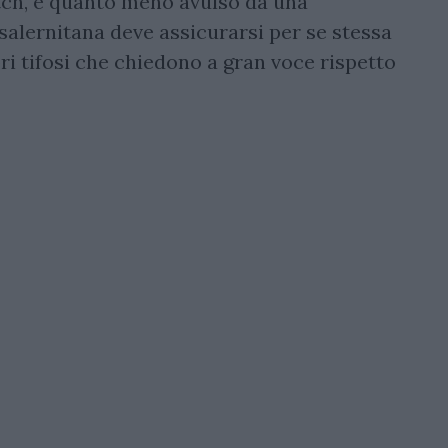
tch, è quanto meno avulso da una
 salernitana deve assicurarsi per se stessa
pri tifosi che chiedono a gran voce rispetto