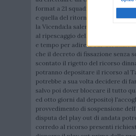
format a 21 squadre qualora interve
e quella del ritorno dello spareggio
la Vicenda:la salernitana dopo la d
al ripescaggio della Sampdoria, a s
e tempo per adire il Tar del Lazio
che il decreto di fissazione senza 
scontato il rigetto del ricorso dinna
potranno depositare il ricorso al T
potrebbe a sua volta decidere di f
salvo poi dover bloccare il tutto q
ed otto giorni dal deposito) l'acco
provvedimento di sospensione dell'i
disputa del play out di andata potr
corredo al ricorso presenti richiesta
disporre il play out prima della pr