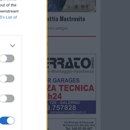
out of the
 downstream
Arriva il talento Mattia Mastrovito
B’s List of
Nuovo colpo a centrocampo
IMACO Promosolution