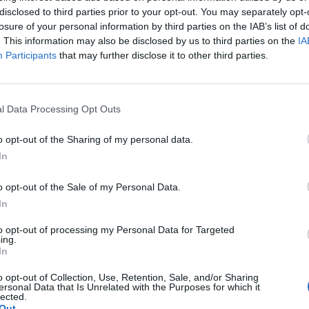
disclosed to third parties prior to your opt-out. You may separately opt-
lematica, potrebbe chiedere al Tar di
losure of your personal information by third parties on the IAB’s list of
genza in attesa della fissazione
. This information may also be disclosed by us to third parties on the
IA
Participants
that may further disclose it to other third parties.
ongelamento del play out e se tale
potrebbe sottrarsi. In caso contrario il Tar
va un giorno prima la disputa del play out
l Data Processing Opt Outs
tch di ritorno ed in tal caso qualora venga
rrerebbe valutare le motivazioni. La Lega
o opt-out of the Sharing of my personal data.
In
 o il dolo nell'adottare un provvedimento
 con il frosinone) sarebbe costretta a
o opt-out of the Sale of my Personal Data.
 andata già disputata facendo valere la
In
 soprattutto a seguito dell'intervenuta
to opt-out of processing my Personal Data for Targeted
ing.
rebbe come nel 2019 la quarta squadra a
In
 tal caso la lega, costretta ad applicare
o opt-out of Collection, Use, Retention, Sale, and/or Sharing
ospensiva del play out, sarebbe costretta
ersonal Data that Is Unrelated with the Purposes for which it
lected.
to per giustificare l'allargamento del
Out