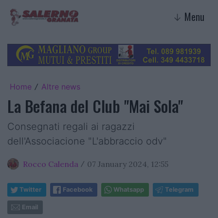
Menu
↓
Home
Altre news
/
La Befana del Club "Mai Sola"
Consegnati regali ai ragazzi
dell'Associacione "L'abbraccio odv"
Rocco Calenda
07 January 2024, 12:55
/
Twitter
Facebook
Whatsapp
Telegram
Email