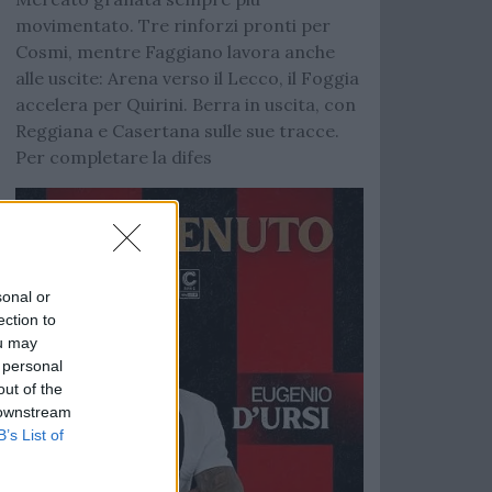
movimentato. Tre rinforzi pronti per
Cosmi, mentre Faggiano lavora anche
alle uscite: Arena verso il Lecco, il Foggia
accelera per Quirini. Berra in uscita, con
Reggiana e Casertana sulle sue tracce.
Per completare la difes
sonal or
ection to
ou may
 personal
out of the
 downstream
B’s List of