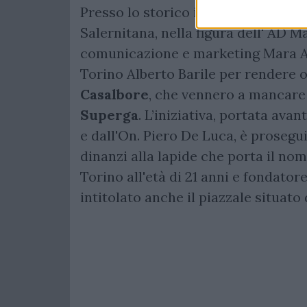
Presso lo storico impianto dello S
Salernitana, nella figura dell' AD M
comunicazione e marketing Mara An
Torino Alberto Barile per rendere 
Casalbore
, che vennero a mancare 
Superga
. L’iniziativa, portata av
e dall'On. Piero De Luca, è prose
dinanzi alla lapide che porta il nom
Torino all'età di 21 anni e fondato
intitolato anche il piazzale situato 