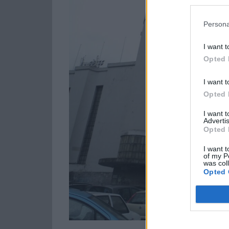
Persona
I want t
Opted 
I want t
Opted 
I want 
Advertis
Opted 
I want t
of my P
was col
Opted 