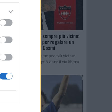
Salernitana, D’Ursi sempre più vicino:
Faggiano accelera per regalare un
altro attaccante a Cosmi
Salernitana, D’Ursi sempre più vicino:
Starita al Sorrento può dare il via libera
all’operazione