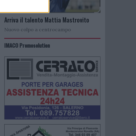
Arriva il talento Mattia Mastrovito
Nuovo colpo a centrocampo
IMACO Promosolution