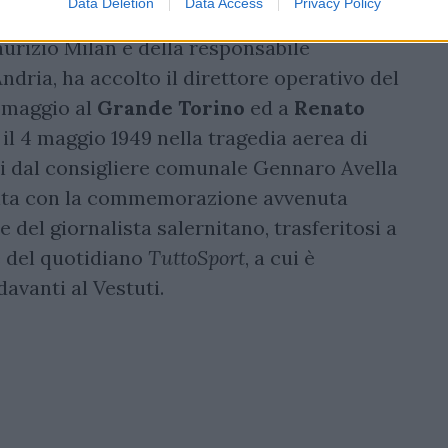
Data Deletion
Data Access
Privacy Policy
tadio
Vestuti
, nella mattinata odierna la
aurizio Milan e della responsabile
dria, ha accolto il
direttore operativo del
omaggio al
Grande Torino
ed a
Renato
il 4 maggio 1949 nella tragedia aerea di
anti dal consigliere comunale Gennaro Avella
guita con la commemorazione avvenuta
e del giornalista salernitano, trasferitosi a
re del quotidiano
TuttoSport
, a cui è
davanti al Vestuti.