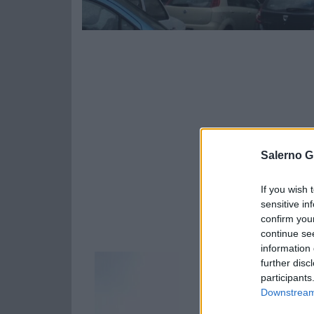
Salerno G
If you wish 
sensitive in
confirm you
continue se
information 
further disc
participants
Downstream 