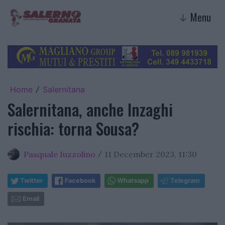
Menu
↓
Home
Salernitana
/
Salernitana, anche Inzaghi
rischia: torna Sousa?
Pasquale Iuzzolino
11 December 2023, 11:30
/
Twitter
Facebook
Whatsapp
Telegram
Email