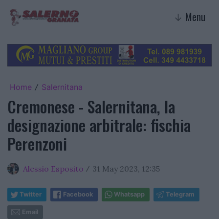
Menu
↓
Home
Salernitana
/
Cremonese - Salernitana, la
designazione arbitrale: fischia
Perenzoni
Alessio Esposito
31 May 2023, 12:35
/
Twitter
Facebook
Whatsapp
Telegram
Email