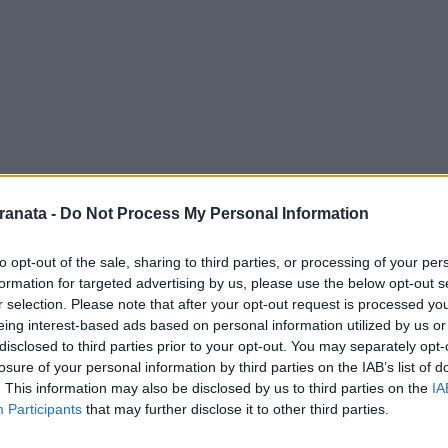
o di certo bisogno di presentazioni, hanno
utto il mondo, per il loro attaccamento e la
ranata -
Do Not Process My Personal Information
Come dimenticare poi, le spettacolari
to opt-out of the sale, sharing to third parties, or processing of your per
o le varie discese in campo dei granata.
formation for targeted advertising by us, please use the below opt-out s
no alla squadra e remare tutti uniti verso
r selection. Please note that after your opt-out request is processed y
eing interest-based ads based on personal information utilized by us or
o battere il Palermo di Dionisi, prossimo
disclosed to third parties prior to your opt-out. You may separately opt-
na ha bisogno di punti, e per ottenerli
losure of your personal information by third parties on the IAB’s list of
. This information may also be disclosed by us to third parties on the
IA
ubblico, che sarà sempre al fianco dei
Participants
that may further disclose it to other third parties.