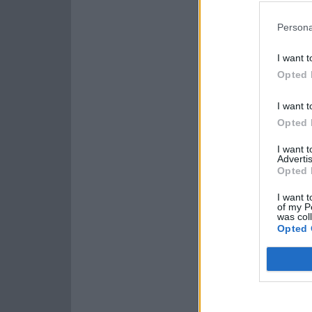
Persona
I want t
Opted 
I want t
Opted 
I want 
Advertis
Opted 
I want t
of my P
was col
Opted 