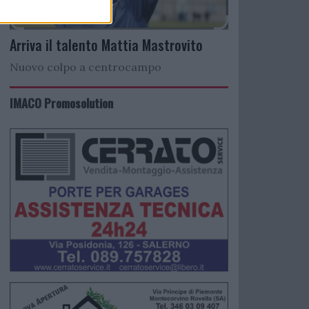
Arriva il talento Mattia Mastrovito
Nuovo colpo a centrocampo
IMACO Promosolution