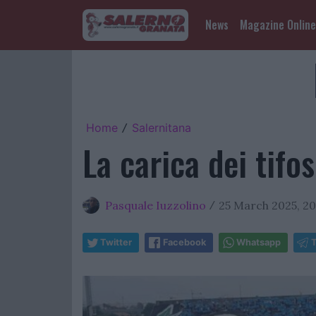
News
Magazine Online
Home
Salernitana
/
La carica dei tifo
Pasquale Iuzzolino
25 March 2025, 20
/
Twitter
Facebook
Whatsapp