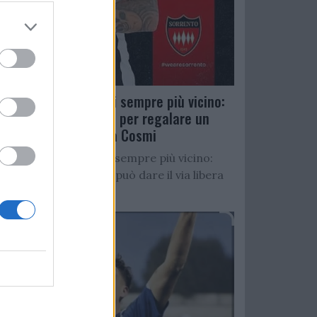
Salernitana, D’Ursi sempre più vicino:
Faggiano accelera per regalare un
altro attaccante a Cosmi
Salernitana, D’Ursi sempre più vicino:
Starita al Sorrento può dare il via libera
all’operazione