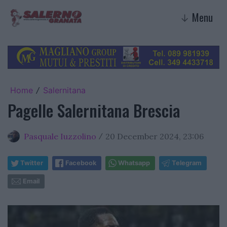
Menu
↓
Home
Salernitana
/
Pagelle Salernitana Brescia
Pasquale Iuzzolino
20 December 2024, 23:06
/
Twitter
Facebook
Whatsapp
Telegram
Email