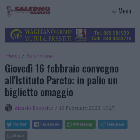
Menu
↓
Home
Salernitana
/
Giovedì 16 febbraio convegno
all'Istituto Pareto: in palio un
biglietto omaggio
Alessio Esposito
10 February 2023, 13:27
/
Twitter
Facebook
Whatsapp
Telegram
Email